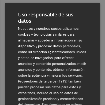
3
El once del Valencia CF para el último Trofeu Taronja de
Mestalla
Uso responsable de sus
4
datos
Aemet prevé peligro de incendios "muy alto" o
"extremo" en la mayor parte de la Península y Baleares
Nosotros y nuestros socios utilizamos
el día del eclipse
cookies y tecnologías similares para
5
Company: “Estamos comenzando a ver el equipo que
almacenar y acceder a información en su
queremos ver en la Liga”
dispositivo y procesar datos personales,
como su dirección IP, identificadores únicos
y datos de navegación, para ofrecer
anuncios y contenido personalizados, medir
anuncios y contenido, obtener información
sobre la audiencia y mejorar los servicios.
Recibe toda la actualidad de
Proveedores de terceros (1913)
también
Plaza Podcast en tu correo
pueden procesar sus datos para estos y
otros fines, incluido el uso de datos de
Quiero suscribirme
geolocalización precisos y características
del dispositivo. Sus elecciones se aplican