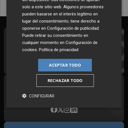
solo a este sitio web. Algunos proveedores
pueden basarse en el interés legítimo en
lugar del consentimiento; tiene derecho a
oponerse en
Configuración de publicidad
.
Puede retirar su consentimiento en
Suscríbete al Boletín
cualquier momento en
Configuración de
Todos los días a primera hora en tu email
cookies
.
Política de privacidad
¡Quiero suscribirme!
ACEPTAR TODO
RECHAZAR TODO
Síguenos en redes
Plaza Podcast, desde cualquier medio
CONFIGURAR