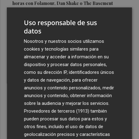
horas con Folamour, Dan Shake o The Basement
3
Italia rechaza el ultimátum de España y no reevaluará la
Uso responsable de sus
suspensión de Schengen hasta el 15 de agosto
datos
4
Leire Díez niega que su "investigación" buscara
"desestabilizar" ninguna causa "que afectara a los
Nosotros y nuestros socios utilizamos
intereses del PSOE"
cookies y tecnologías similares para
almacenar y acceder a información en su
5
Castelló acogerá la obra "Helios y Selene" de la
dispositivo y procesar datos personales,
compañía Te Falta Calle: será creada para el eclipse
como su dirección IP, identificadores únicos
y datos de navegación, para ofrecer
anuncios y contenido personalizados, medir
anuncios y contenido, obtener información
sobre la audiencia y mejorar los servicios.
Recibe toda la actualidad de
Proveedores de terceros (1913)
también
Plaza Podcast en tu correo
pueden procesar sus datos para estos y
otros fines, incluido el uso de datos de
Quiero suscribirme
geolocalización precisos y características