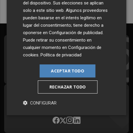
del dispositivo. Sus elecciones se aplican
solo a este sitio web. Algunos proveedores
pueden basarse en el interés legítimo en
lugar del consentimiento; tiene derecho a
oponerse en
Configuración de publicidad
.
Puede retirar su consentimiento en
Suscríbete al Boletín
cualquier momento en
Configuración de
cookies
.
Política de privacidad
Todos los días a primera hora en tu email
¡Quiero suscribirme!
ACEPTAR TODO
RECHAZAR TODO
Síguenos en redes
CONFIGURAR
Plaza Podcast, desde cualquier medio