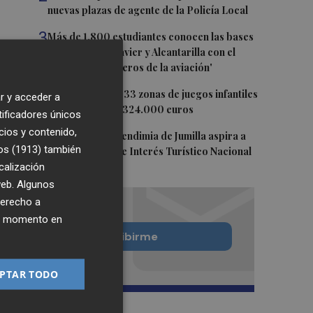
nuevas plazas de agente de la Policía Local
3
Más de 1.800 estudiantes conocen las bases
aéreas de San Javier y Alcantarilla con el
programa 'Pioneros de la aviación'
4
Castelló mejora 33 zonas de juegos infantiles
r y acceder a
en julio: destina 324.000 euros
tificadores únicos
cios y contenido,
5
La Fiesta de la Vendimia de Jumilla aspira a
os (1913)
también
ser declarada de Interés Turístico Nacional
calización
 web. Algunos
derecho a
ier momento en
Quiero suscribirme
PTAR TODO