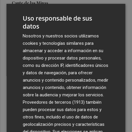
Cante de las Minas
3
El Castell de l'Olla de Altea 2026, en imágenes
Uso responsable de sus
datos
4
El Villarreal pone el broche de oro a la pretemporada
Nosotros y nuestros socios utilizamos
con una victoria contra el Galatasaray
cookies y tecnologías similares para
5
Kiat Lim preside por primera vez un partido en Mestalla
almacenar y acceder a información en su
dispositivo y procesar datos personales,
como su dirección IP, identificadores únicos
y datos de navegación, para ofrecer
anuncios y contenido personalizados, medir
anuncios y contenido, obtener información
sobre la audiencia y mejorar los servicios.
Recibe toda la actualidad de
Proveedores de terceros (1913)
también
Plaza Podcast en tu correo
pueden procesar sus datos para estos y
otros fines, incluido el uso de datos de
Quiero suscribirme
geolocalización precisos y características
del dispositivo. Sus elecciones se aplican