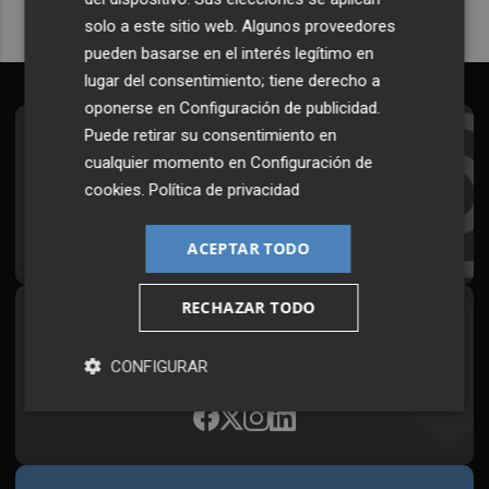
solo a este sitio web. Algunos proveedores
pueden basarse en el interés legítimo en
lugar del consentimiento; tiene derecho a
oponerse en
Configuración de publicidad
.
Puede retirar su consentimiento en
Suscríbete al Boletín
cualquier momento en
Configuración de
Todos los días a primera hora en tu email
cookies
.
Política de privacidad
¡Quiero suscribirme!
ACEPTAR TODO
RECHAZAR TODO
Síguenos en redes
Plaza Podcast, desde cualquier medio
CONFIGURAR