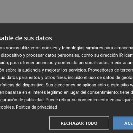
able de sus datos
os socios utilizamos cookies y tecnologías similares para almacena
dispositivo y procesar datos personales, como su dirección IP, iden
ción, para ofrecer anuncios y contenido personalizados, medir anun
n sobre la audiencia y mejorar los servicios.
Proveedores de tercer
s datos para estos y otros fines, incluido el uso de datos de geolo
rísticas del dispositivo. Sus elecciones se aplican solo a este sitio
 basarse en el interés legítimo en lugar del consentimiento; tiene 
guración de publicidad
. Puede retirar su consentimiento en cualqu
Recibe toda la actualidad de
cookies
.
Política de privacidad
Plaza Podcast en tu correo
RECHAZAR TODO
ACE