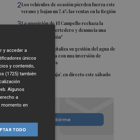
2
Los vehículos de ocasión pierden fuerza este
verano y bajan un 7,4% las ventas en la Región
3
La oposición de El Campello rechaza la
ampliación del vertedero y denuncia una
"mala planificación"
4
Torreblanca digitaliza su gestión del agua de
r y acceder a
la mano de Facsa con una inversión de
tificadores únicos
287.503,23 euros
cios y contenido,
os (1725)
5
también
El 'Trofeu Taronja', en directo este sábado
calización
por À Punt
 web. Algunos
derecho a
ier momento en
Quiero suscribirme
PTAR TODO