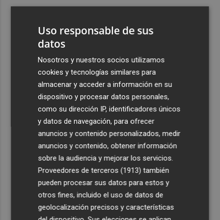
3
Salvem la Vall denuncia que el PAI de Llíber avanza sin
recursos hídricos mientras se exige racionar el agua a la
Uso responsable de sus
ciudadanía
datos
4
El Hozono Jairis aún necesita un par de incorporaciones
Nosotros y nuestros socios utilizamos
para su cuarto año en la LF Endesa
cookies y tecnologías similares para
5
Ruz ya hace planes para un posible futuro de Clarisas,
almacenar y acceder a información en su
más allá de la rehabilitación: ¿retorno de la Dama?
dispositivo y procesar datos personales,
como su dirección IP, identificadores únicos
y datos de navegación, para ofrecer
anuncios y contenido personalizados, medir
anuncios y contenido, obtener información
sobre la audiencia y mejorar los servicios.
Recibe toda la actualidad de
Proveedores de terceros (1913)
también
Plaza Podcast en tu correo
pueden procesar sus datos para estos y
otros fines, incluido el uso de datos de
Quiero suscribirme
geolocalización precisos y características
del dispositivo. Sus elecciones se aplican