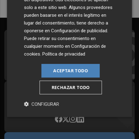
solo a este sitio web. Algunos proveedores
pueden basarse en el interés legítimo en
lugar del consentimiento; tiene derecho a
oponerse en
Configuración de publicidad
.
Puede retirar su consentimiento en
Suscríbete al Boletín
cualquier momento en
Configuración de
Todos los días a primera hora en tu email
cookies
.
Política de privacidad
¡Quiero suscribirme!
ACEPTAR TODO
RECHAZAR TODO
Síguenos en redes
Plaza Podcast, desde cualquier medio
CONFIGURAR