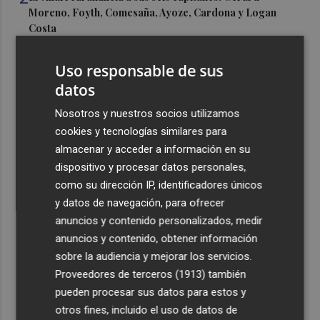
Moreno, Foyth, Comesaña, Ayoze, Cardona y Logan
Costa
3
Más problemas en el lateral derecho: Monferrer sufre
Uso responsable de sus
una lesión muscular
datos
4
San Javier da viabilidad al nuevo contrato del transporte
Nosotros y nuestros socios utilizamos
urbano y a un hotel de cuatro estrellas en La Manga con
324 habitaciones
cookies y tecnologías similares para
almacenar y acceder a información en su
5
Estos son los estrenos que abren la cartelera en agosto:
dispositivo y procesar datos personales,
de la comedia 'El último mono' a una nueva entrega de
como su dirección IP, identificadores únicos
'La Patrulla Canina'
y datos de navegación, para ofrecer
anuncios y contenido personalizados, medir
anuncios y contenido, obtener información
sobre la audiencia y mejorar los servicios.
Proveedores de terceros (1913)
también
Recibe toda la actualidad de
pueden procesar sus datos para estos y
Plaza Podcast en tu correo
otros fines, incluido el uso de datos de