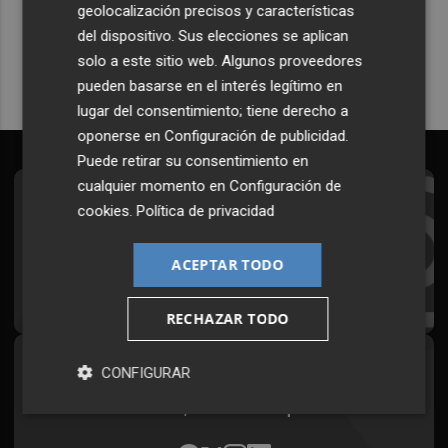
geolocalización precisos y características
Quiero suscribirme
del dispositivo. Sus elecciones se aplican
solo a este sitio web. Algunos proveedores
pueden basarse en el interés legítimo en
lugar del consentimiento; tiene derecho a
oponerse en
Configuración de publicidad
.
Puede retirar su consentimiento en
cualquier momento en
Configuración de
Suscríbete al Boletín
cookies
.
Política de privacidad
Todos los días a primera hora en tu email
ACEPTAR TODO
¡Quiero suscribirme!
RECHAZAR TODO
Síguenos en redes
CONFIGURAR
Plaza Podcast, desde cualquier medio