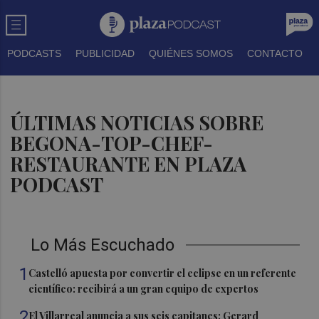
PODCASTS
PUBLICIDAD
QUIÉNES SOMOS
CONTACTO
ÚLTIMAS NOTICIAS SOBRE
BEGONA-TOP-CHEF-
RESTAURANTE EN PLAZA
PODCAST
Lo Más Escuchado
1
Castelló apuesta por convertir el eclipse en un referente
científico: recibirá a un gran equipo de expertos
2
El Villarreal anuncia a sus seis capitanes: Gerard