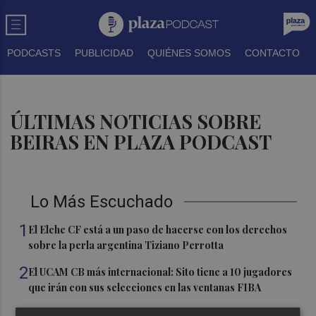
PODCASTS
PUBLICIDAD
QUIÉNES SOMOS
CONTACTO
ÚLTIMAS NOTICIAS SOBRE
BEIRAS EN PLAZA PODCAST
Lo Más Escuchado
1
El Elche CF está a un paso de hacerse con los derechos
sobre la perla argentina Tiziano Perrotta
2
El UCAM CB más internacional: Sito tiene a 10 jugadores
que irán con sus selecciones en las ventanas FIBA
3
La Región de Murcia es la cuarta provincia que más