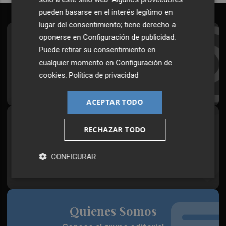
pueden basarse en el interés legítimo en
lugar del consentimiento; tiene derecho a
oponerse en
Configuración de publicidad
.
Suscríbete al Boletín
Puede retirar su consentimiento en
Todos los días a primera hora en tu email
cualquier momento en
Configuración de
cookies
.
Política de privacidad
¡Quiero suscribirme!
ACEPTAR TODO
Síguenos en redes
RECHAZAR TODO
Plaza Podcast, desde cualquier medio
CONFIGURAR
Quienes Somos