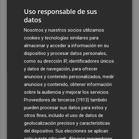
exporta a África: Marruecos, el primer destino
Uso responsable de sus
4
La Región de Murcia celebra la Semana de la Juventud
datos
con cinco días de actividades
Nosotros y nuestros socios utilizamos
5
El coste de la vivienda: 1.338 € netos al mes, el salario
cookies y tecnologías similares para
mínimo para poder comprar una vivienda en Castellón
almacenar y acceder a información en su
dispositivo y procesar datos personales,
como su dirección IP, identificadores únicos
y datos de navegación, para ofrecer
anuncios y contenido personalizados, medir
anuncios y contenido, obtener información
Recibe toda la actualidad de
sobre la audiencia y mejorar los servicios.
Plaza Podcast en tu correo
Proveedores de terceros (1913)
también
pueden procesar sus datos para estos y
Quiero suscribirme
otros fines, incluido el uso de datos de
geolocalización precisos y características
del dispositivo. Sus elecciones se aplican
solo a este sitio web. Algunos proveedores