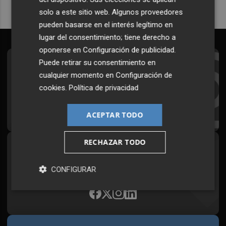
solo a este sitio web. Algunos proveedores
pueden basarse en el interés legítimo en
lugar del consentimiento; tiene derecho a
oponerse en
Configuración de publicidad
.
Puede retirar su consentimiento en
Suscríbete al Boletín
cualquier momento en
Configuración de
Todos los días a primera hora en tu email
cookies
.
Política de privacidad
¡Quiero suscribirme!
ACEPTAR TODO
RECHAZAR TODO
Síguenos en redes
Plaza Podcast, desde cualquier medio
CONFIGURAR