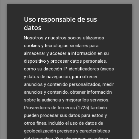
3
Almeida vuelve a entrenarse al margen del grupo
Uso responsable de sus
4
datos
Crece la confianza por la deuda española: el Tesoro
paga más del 3% por sus nuevos bonos a 5, 7 y 10 años
Nosotros y nuestros socios utilizamos
5
La Generalitat destina 5,5 millones a impulsar la
cookies y tecnologías similares para
internacionalización de 137 empresas valencianas
almacenar y acceder a información en su
afectadas por la Dana
dispositivo y procesar datos personales,
como su dirección IP, identificadores únicos
y datos de navegación, para ofrecer
anuncios y contenido personalizados, medir
anuncios y contenido, obtener información
sobre la audiencia y mejorar los servicios.
Recibe toda la actualidad de
Proveedores de terceros (1725)
también
Plaza Podcast en tu correo
pueden procesar sus datos para estos y
otros fines, incluido el uso de datos de
Quiero suscribirme
geolocalización precisos y características
del dispositivo. Sus elecciones se aplican