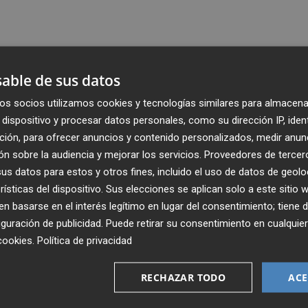
able de sus datos
os socios utilizamos cookies y tecnologías similares para almacena
dispositivo y procesar datos personales, como su dirección IP, iden
ción, para ofrecer anuncios y contenido personalizados, medir anun
n sobre la audiencia y mejorar los servicios.
Proveedores de tercer
s datos para estos y otros fines, incluido el uso de datos de geolo
rísticas del dispositivo. Sus elecciones se aplican solo a este sitio
 basarse en el interés legítimo en lugar del consentimiento; tiene 
guración de publicidad
. Puede retirar su consentimiento en cualqu
Recibe toda la actualidad de
cookies
.
Política de privacidad
Plaza Podcast en tu correo
RECHAZAR TODO
ACE