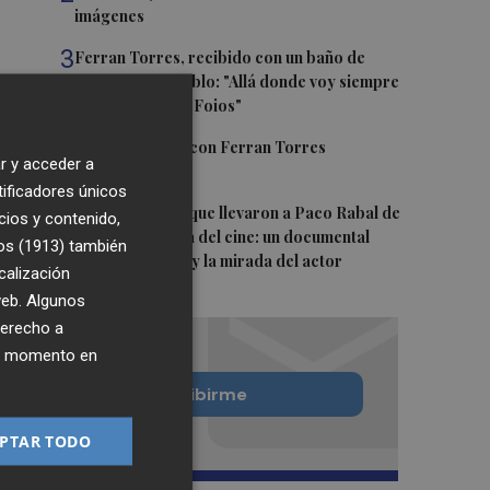
imágenes
3
Ferran Torres, recibido con un baño de
masas en su pueblo: "Allá donde voy siempre
digo que soy de Foios"
4
Foios se vuelca con Ferran Torres
r y acceder a
tificadores únicos
5
Las '200 vidas' que llevaron a Paco Rabal de
cios y contenido,
Águilas a la cima del cine: un documental
os (1913)
también
recupera la voz y la mirada del actor
calización
 web. Algunos
derecho a
ier momento en
Quiero suscribirme
PTAR TODO