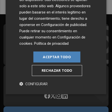
solo a este sitio web. Algunos proveedores
pueden basarse en el interés legítimo en
lugar del consentimiento; tiene derecho a
oponerse en
Configuración de publicidad
.
Puede retirar su consentimiento en
Suscríbete al Boletín
cualquier momento en
Configuración de
Todos los días a primera hora en tu email
cookies
.
Política de privacidad
¡Quiero suscribirme!
ACEPTAR TODO
RECHAZAR TODO
Síguenos en redes
Plaza Podcast, desde cualquier medio
CONFIGURAR