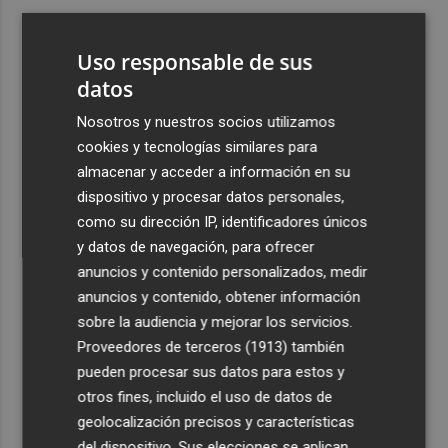
3
El once del Valencia CF para el último Trofeu Taronja de
Mestalla
Uso responsable de sus
4
datos
Aemet prevé peligro de incendios "muy alto" o
"extremo" en la mayor parte de la Península y Baleares
Nosotros y nuestros socios utilizamos
el día del eclipse
cookies y tecnologías similares para
5
Company: “Estamos comenzando a ver el equipo que
almacenar y acceder a información en su
queremos ver en la Liga”
dispositivo y procesar datos personales,
como su dirección IP, identificadores únicos
y datos de navegación, para ofrecer
anuncios y contenido personalizados, medir
anuncios y contenido, obtener información
sobre la audiencia y mejorar los servicios.
Recibe toda la actualidad de
Proveedores de terceros (1913)
también
Plaza Podcast en tu correo
pueden procesar sus datos para estos y
otros fines, incluido el uso de datos de
Quiero suscribirme
geolocalización precisos y características
del dispositivo. Sus elecciones se aplican