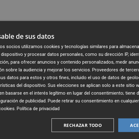
able de sus datos
os socios utilizamos cookies y tecnologías similares para almacena
dispositivo y procesar datos personales, como su dirección IP, iden
ción, para ofrecer anuncios y contenido personalizados, medir anun
n sobre la audiencia y mejorar los servicios.
Proveedores de tercer
s datos para estos y otros fines, incluido el uso de datos de geolo
rísticas del dispositivo. Sus elecciones se aplican solo a este sitio
 basarse en el interés legítimo en lugar del consentimiento; tiene 
guración de publicidad
. Puede retirar su consentimiento en cualqu
Recibe toda la actualidad de
cookies
.
Política de privacidad
Plaza Podcast en tu correo
RECHAZAR TODO
ACE