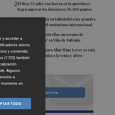
2
El Ibex 35 sube con fuerza en la apertura y
logra superar los históricos 20.200 puntos
3
FINE 2027 reunirá en Valladolid a los grandes
protagonistas del enoturismo internacional
4
Entre viñedos y estrellas: un verano de
r y acceder a
'Noches Mágicas' en Viña de Eufemia
tificadores únicos
5
La cuenta atrás para Albir Wine Lover ya está
cios y contenido,
en marcha: entradas a la venta y aforo
os (1725)
también
limitado
calización
 web. Algunos
derecho a
ier momento en
Quiero suscribirme
PTAR TODO