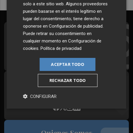
solo a este sitio web. Algunos proveedores
pueden basarse en el interés legítimo en
lugar del consentimiento; tiene derecho a
oponerse en
Configuración de publicidad
.
Suscríbete al Boletín
Puede retirar su consentimiento en
cualquier momento en
Configuración de
Todos los días a primera hora en tu email
cookies
.
Política de privacidad
¡Quiero suscribirme!
ACEPTAR TODO
RECHAZAR TODO
Síguenos en redes
Plaza Podcast, desde cualquier medio
CONFIGURAR
Quienes Somos