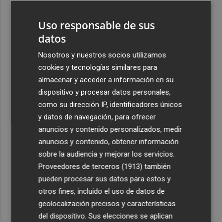
3
Pepelu: "Hasta la expulsión hemos trabajado como
Uso responsable de sus
hemos entrenado"
datos
4
Controlado el incendio en Sierra Engarcerán (Castellón)
Nosotros y nuestros socios utilizamos
cookies y tecnologías similares para
5
La capacidad de los modelos de IA para burlar la
almacenar y acceder a información en su
seguridad alarma a gobiernos y empresas
dispositivo y procesar datos personales,
como su dirección IP, identificadores únicos
y datos de navegación, para ofrecer
anuncios y contenido personalizados, medir
anuncios y contenido, obtener información
Recibe toda la actualidad de
sobre la audiencia y mejorar los servicios.
Proveedores de terceros (1913)
también
Plaza Podcast en tu correo
pueden procesar sus datos para estos y
Quiero suscribirme
otros fines, incluido el uso de datos de
geolocalización precisos y características
del dispositivo. Sus elecciones se aplican