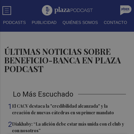
PODCASTS
PUBLICIDAD
QUIÉNES SOMOS
CONTACTO
ÚLTIMAS NOTICIAS SOBRE
BENEFICIO-BANCA EN PLAZA
PODCAST
Lo Más Escuchado
1
El CACV destaca la "credibilidad alcanzada" y la
creación de nuevas cátedras en su primer mandato
2
Diakhaby: “La afición debe estar más unida con el club y
con nosotros”