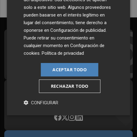
solo a este sitio web. Algunos proveedores
pueden basarse en el interés legítimo en
lugar del consentimiento; tiene derecho a
oponerse en
Configuración de publicidad
.
Puede retirar su consentimiento en
Suscríbete al Boletín
cualquier momento en
Configuración de
Todos los días a primera hora en tu email
cookies
.
Política de privacidad
¡Quiero suscribirme!
ACEPTAR TODO
RECHAZAR TODO
Síguenos en redes
Plaza Podcast, desde cualquier medio
CONFIGURAR