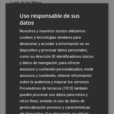
Cante de las Minas
3
El Castell de l'Olla de Altea 2026, en imágenes
Uso responsable de sus
datos
4
El Villarreal pone el broche de oro a la pretemporada
Nosotros y nuestros socios utilizamos
con una victoria contra el Galatasaray
cookies y tecnologías similares para
5
Kiat Lim preside por primera vez un partido en Mestalla
almacenar y acceder a información en su
dispositivo y procesar datos personales,
como su dirección IP, identificadores únicos
y datos de navegación, para ofrecer
anuncios y contenido personalizados, medir
anuncios y contenido, obtener información
sobre la audiencia y mejorar los servicios.
Recibe toda la actualidad de
Proveedores de terceros (1913)
también
Plaza Podcast en tu correo
pueden procesar sus datos para estos y
otros fines, incluido el uso de datos de
Quiero suscribirme
geolocalización precisos y características
del dispositivo. Sus elecciones se aplican