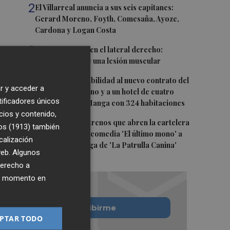
2
El Villarreal anuncia a sus seis capitanes:
Gerard Moreno, Foyth, Comesaña, Ayoze,
Cardona y Logan Costa
3
Más problemas en el lateral derecho:
Monferrer sufre una lesión muscular
4
San Javier da viabilidad al nuevo contrato del
r y acceder a
transporte urbano y a un hotel de cuatro
tificadores únicos
estrellas en La Manga con 324 habitaciones
cios y contenido,
5
Estos son los estrenos que abren la cartelera
os (1913)
también
en agosto: de la comedia 'El último mono' a
calización
una nueva entrega de 'La Patrulla Canina'
 web. Algunos
derecho a
ier momento en
Quiero suscribirme
PTAR TODO