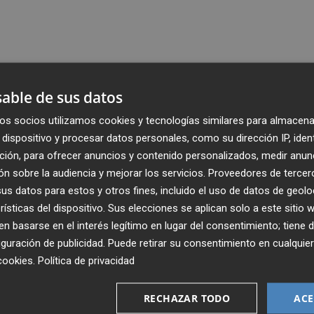
able de sus datos
os socios utilizamos cookies y tecnologías similares para almacena
dispositivo y procesar datos personales, como su dirección IP, iden
ción, para ofrecer anuncios y contenido personalizados, medir anun
n sobre la audiencia y mejorar los servicios.
Proveedores de tercer
s datos para estos y otros fines, incluido el uso de datos de geolo
rísticas del dispositivo. Sus elecciones se aplican solo a este sitio
 basarse en el interés legítimo en lugar del consentimiento; tiene 
guración de publicidad
. Puede retirar su consentimiento en cualqu
cookies
.
Política de privacidad
Recibe toda la actualidad de
Plaza Podcast en tu correo
RECHAZAR TODO
ACE