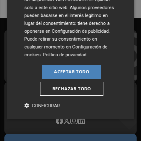
solo a este sitio web. Algunos proveedores
pueden basarse en el interés legítimo en
lugar del consentimiento; tiene derecho a
oponerse en
Configuración de publicidad
.
Puede retirar su consentimiento en
Suscríbete al Boletín
cualquier momento en
Configuración de
Todos los días a primera hora en tu email
cookies
.
Política de privacidad
¡Quiero suscribirme!
ACEPTAR TODO
RECHAZAR TODO
Síguenos en redes
Plaza Podcast, desde cualquier medio
CONFIGURAR