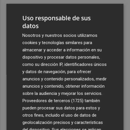
3
Almeida vuelve a entrenarse al margen del grupo
Uso responsable de sus
4
datos
Crece la confianza por la deuda española: el Tesoro
paga más del 3% por sus nuevos bonos a 5, 7 y 10 años
Nosotros y nuestros socios utilizamos
5
La Generalitat destina 5,5 millones a impulsar la
cookies y tecnologías similares para
internacionalización de 137 empresas valencianas
almacenar y acceder a información en su
afectadas por la Dana
dispositivo y procesar datos personales,
como su dirección IP, identificadores únicos
y datos de navegación, para ofrecer
anuncios y contenido personalizados, medir
anuncios y contenido, obtener información
sobre la audiencia y mejorar los servicios.
Recibe toda la actualidad de
Proveedores de terceros (1725)
también
Plaza Podcast en tu correo
pueden procesar sus datos para estos y
otros fines, incluido el uso de datos de
Quiero suscribirme
geolocalización precisos y características
del dispositivo. Sus elecciones se aplican