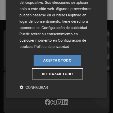
del dispositivo. Sus elecciones se aplican
solo a este sitio web. Algunos proveedores
pueden basarse en el interés legítimo en
lugar del consentimiento; tiene derecho a
oponerse en
Configuración de publicidad
.
Puede retirar su consentimiento en
Suscríbete al Boletín
cualquier momento en
Configuración de
cookies
.
Política de privacidad
Todos los días a primera hora en tu email
¡Quiero suscribirme!
ACEPTAR TODO
RECHAZAR TODO
Síguenos en redes
CONFIGURAR
Plaza Podcast, desde cualquier medio