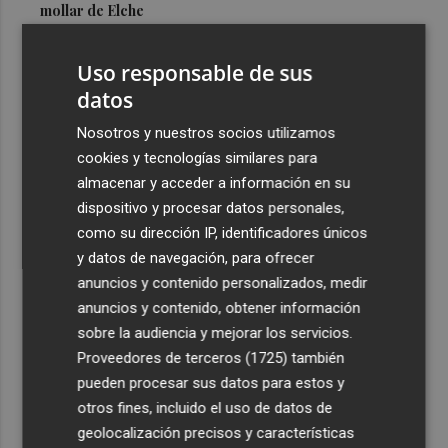
mollar de Elche
3
María Escarmiento se suma a El Kanka en el cartel del
Uso responsable de sus
festival Epicentro de Mula
datos
4
UPCT Makers culmina con éxito un catamarán para
monitorizar el Mar Menor y ya prepara un dron
Nosotros y nuestros socios utilizamos
submarino autónomo
cookies y tecnologías similares para
almacenar y acceder a información en su
5
Una batea clochinera se hunde y otra sufre daños en un
dispositivo y procesar datos personales,
incidente con un buque en el puerto de Valencia
como su dirección IP, identificadores únicos
y datos de navegación, para ofrecer
anuncios y contenido personalizados, medir
anuncios y contenido, obtener información
sobre la audiencia y mejorar los servicios.
Recibe toda la actualidad de
Proveedores de terceros (1725)
también
Plaza Podcast en tu correo
pueden procesar sus datos para estos y
otros fines, incluido el uso de datos de
Quiero suscribirme
geolocalización precisos y características