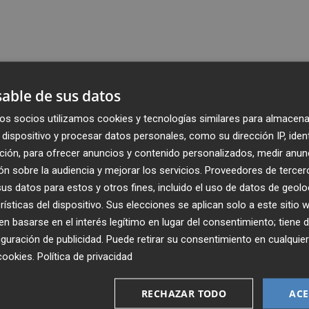
able de sus datos
os socios utilizamos cookies y tecnologías similares para almacena
dispositivo y procesar datos personales, como su dirección IP, iden
ción, para ofrecer anuncios y contenido personalizados, medir anun
n sobre la audiencia y mejorar los servicios.
Proveedores de tercer
s datos para estos y otros fines, incluido el uso de datos de geolo
rísticas del dispositivo. Sus elecciones se aplican solo a este sitio
 basarse en el interés legítimo en lugar del consentimiento; tiene 
guración de publicidad
. Puede retirar su consentimiento en cualqu
cookies
.
Política de privacidad
Recibe toda la actualidad de
Plaza Podcast en tu correo
RECHAZAR TODO
ACE