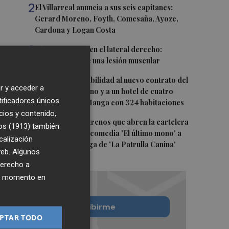
2
El Villarreal anuncia a sus seis capitanes:
Gerard Moreno, Foyth, Comesaña, Ayoze,
Cardona y Logan Costa
3
Más problemas en el lateral derecho:
Monferrer sufre una lesión muscular
4
San Javier da viabilidad al nuevo contrato del
r y acceder a
transporte urbano y a un hotel de cuatro
tificadores únicos
estrellas en La Manga con 324 habitaciones
cios y contenido,
5
Estos son los estrenos que abren la cartelera
os (1913)
también
en agosto: de la comedia 'El último mono' a
calización
una nueva entrega de 'La Patrulla Canina'
 web. Algunos
derecho a
ier momento en
Quiero suscribirme
PTAR TODO