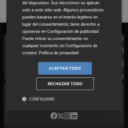
del dispositivo. Sus elecciones se aplican
solo a este sitio web. Algunos proveedores
pueden basarse en el interés legítimo en
lugar del consentimiento; tiene derecho a
oponerse en
Configuración de publicidad
.
Puede retirar su consentimiento en
Suscríbete al Boletín
cualquier momento en
Configuración de
cookies
.
Política de privacidad
Todos los días a primera hora en tu email
¡Quiero suscribirme!
ACEPTAR TODO
RECHAZAR TODO
Síguenos en redes
CONFIGURAR
Plaza Podcast, desde cualquier medio