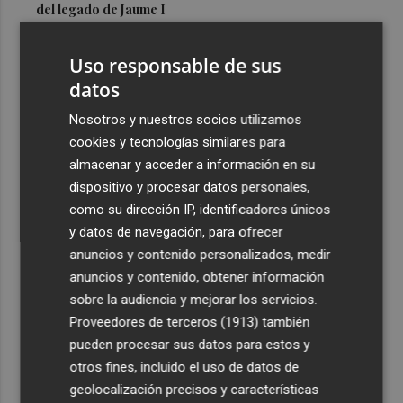
del legado de Jaume I
3
Una gran cadena humana de cariño y reivindicación se
Uso responsable de sus
vuelve a abrazar en las playas por el Mar Menor
datos
4
Levantan el confinamiento del municipio castellonense
de Sierra Engarcerán por el incendio
Nosotros y nuestros socios utilizamos
cookies y tecnologías similares para
5
Juan Tallón, Marta Jiménez Serrano o Juan Evaristo Valls
almacenar y acceder a información en su
Boix, protagonistas de la programación de agosto de
dispositivo y procesar datos personales,
Entre Libros en Benicàssim
como su dirección IP, identificadores únicos
y datos de navegación, para ofrecer
anuncios y contenido personalizados, medir
anuncios y contenido, obtener información
sobre la audiencia y mejorar los servicios.
Recibe toda la actualidad de
Proveedores de terceros (1913)
también
Plaza Podcast en tu correo
pueden procesar sus datos para estos y
otros fines, incluido el uso de datos de
Quiero suscribirme
geolocalización precisos y características