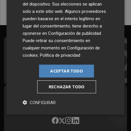
del dispositivo. Sus elecciones se aplican
solo a este sitio web. Algunos proveedores
pueden basarse en el interés legítimo en
lugar del consentimiento; tiene derecho a
oponerse en
Configuración de publicidad
.
Puede retirar su consentimiento en
Suscríbete al Boletín
cualquier momento en
Configuración de
cookies
.
Política de privacidad
Todos los días a primera hora en tu email
ACEPTAR TODO
¡Quiero suscribirme!
RECHAZAR TODO
Síguenos en redes
CONFIGURAR
Plaza Podcast, desde cualquier medio