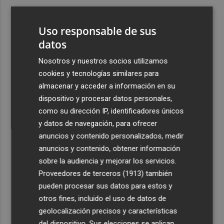
3
Aemet prevé peligro de incendios "muy alto" o
"extremo" en la mayor parte de la Península y Baleares
Uso responsable de sus
el día del eclipse
datos
4
Company: “Estamos comenzando a ver el equipo que
Nosotros y nuestros socios utilizamos
queremos ver en la Liga”
cookies y tecnologías similares para
5
Ocho helicópteros, un avión y más de 100 brigadas se
almacenar y acceder a información en su
movilizan en Moratalla por un incendio forestal
dispositivo y procesar datos personales,
como su dirección IP, identificadores únicos
y datos de navegación, para ofrecer
anuncios y contenido personalizados, medir
anuncios y contenido, obtener información
sobre la audiencia y mejorar los servicios.
Recibe toda la actualidad de
Proveedores de terceros (1913)
también
Plaza Podcast en tu correo
pueden procesar sus datos para estos y
otros fines, incluido el uso de datos de
Quiero suscribirme
geolocalización precisos y características
del dispositivo. Sus elecciones se aplican