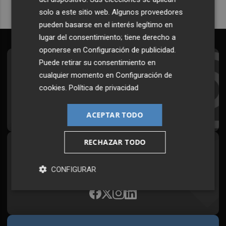
solo a este sitio web. Algunos proveedores
pueden basarse en el interés legítimo en
lugar del consentimiento; tiene derecho a
oponerse en
Configuración de publicidad
.
Puede retirar su consentimiento en
Suscríbete al Boletín
cualquier momento en
Configuración de
Todos los días a primera hora en tu email
cookies
.
Política de privacidad
¡Quiero suscribirme!
ACEPTAR TODO
RECHAZAR TODO
Síguenos en redes
Plaza Podcast, desde cualquier medio
CONFIGURAR