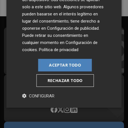
solo a este sitio web. Algunos proveedores
pueden basarse en el interés legítimo en
lugar del consentimiento; tiene derecho a
oponerse en
Configuración de publicidad
.
Puede retirar su consentimiento en
Suscríbete al Boletín
cualquier momento en
Configuración de
Todos los días a primera hora en tu email
cookies
.
Política de privacidad
¡Quiero suscribirme!
ACEPTAR TODO
RECHAZAR TODO
Síguenos en redes
Plaza Podcast, desde cualquier medio
CONFIGURAR