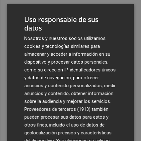
3
Ferran Torres, recibido con un baño de masas en su
pueblo: "Allá donde voy siempre digo que soy de Foios"
Uso responsable de sus
4
datos
Foios se vuelca con Ferran Torres
Nosotros y nuestros socios utilizamos
5
Las '200 vidas' que llevaron a Paco Rabal de Águilas a la
cookies y tecnologías similares para
cima del cine: un documental recupera la voz y la mirada
almacenar y acceder a información en su
del actor
dispositivo y procesar datos personales,
como su dirección IP, identificadores únicos
y datos de navegación, para ofrecer
anuncios y contenido personalizados, medir
anuncios y contenido, obtener información
sobre la audiencia y mejorar los servicios.
Recibe toda la actualidad de
Proveedores de terceros (1913)
también
Plaza Podcast en tu correo
pueden procesar sus datos para estos y
otros fines, incluido el uso de datos de
Quiero suscribirme
geolocalización precisos y características
del dispositivo. Sus elecciones se aplican