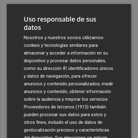
3
El Villarreal pone el broche de oro a la pretemporada
Uso responsable de sus
con una victoria contra el Galatasaray
datos
4
Kiat Lim preside por primera vez un partido en Mestalla
Nosotros y nuestros socios utilizamos
cookies y tecnologías similares para
5
El once del Valencia CF para el último Trofeu Taronja de
almacenar y acceder a información en su
Mestalla
dispositivo y procesar datos personales,
como su dirección IP, identificadores únicos
y datos de navegación, para ofrecer
anuncios y contenido personalizados, medir
anuncios y contenido, obtener información
sobre la audiencia y mejorar los servicios.
Recibe toda la actualidad de
Proveedores de terceros (1913)
también
Plaza Podcast en tu correo
pueden procesar sus datos para estos y
otros fines, incluido el uso de datos de
Quiero suscribirme
geolocalización precisos y características
del dispositivo. Sus elecciones se aplican