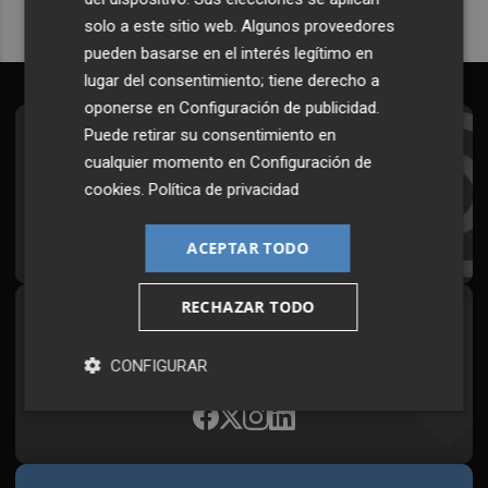
solo a este sitio web. Algunos proveedores
pueden basarse en el interés legítimo en
lugar del consentimiento; tiene derecho a
oponerse en
Configuración de publicidad
.
Puede retirar su consentimiento en
Suscríbete al Boletín
cualquier momento en
Configuración de
Todos los días a primera hora en tu email
cookies
.
Política de privacidad
¡Quiero suscribirme!
ACEPTAR TODO
RECHAZAR TODO
Síguenos en redes
Plaza Podcast, desde cualquier medio
CONFIGURAR