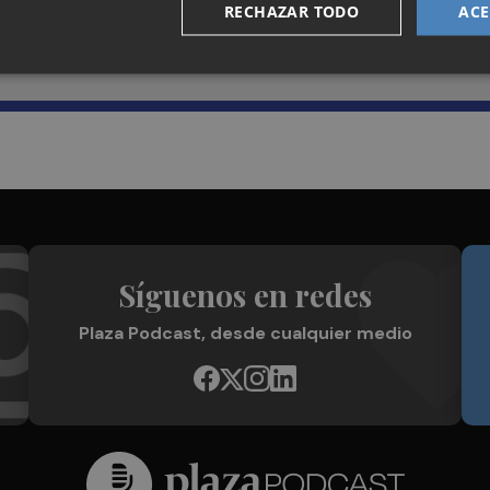
Recibe toda la actualidad de
RECHAZAR TODO
ACE
Plaza Podcast en tu correo
Síguenos en redes
Plaza Podcast, desde cualquier medio