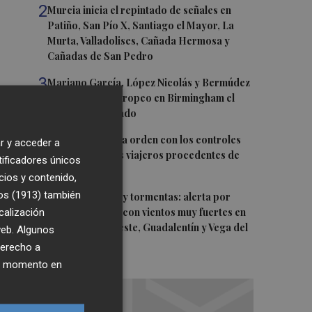
2
Murcia inicia el repintado de señales en
Patiño, San Pío X, Santiago el Mayor, La
Murta, Valladolises, Cañada Hermosa y
Cañadas de San Pedro
3
Mariano García, López Nicolás y Bermúdez
disputarán el Europeo en Birmingham el
viernes y el sábado
4
El BOE publica la orden con los controles
r y acceder a
fronterizos a los viajeros procedentes de
tificadores únicos
Italia
cios y contenido,
os (1913)
5
también
Lunes de lluvias y tormentas: alerta por
calización
posible granizo con vientos muy fuertes en
Altiplano, Noroeste, Guadalentín y Vega del
 web. Algunos
Segura
derecho a
ier momento en