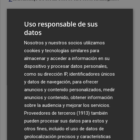
3
Ferran Torres, recibido con un baño de masas en su
Uso responsable de sus
pueblo: "Allá donde voy siempre digo que soy de Foios"
datos
4
Foios se vuelca con Ferran Torres
Nosotros y nuestros socios utilizamos
cookies y tecnologías similares para
5
Las '200 vidas' que llevaron a Paco Rabal de Águilas a la
almacenar y acceder a información en su
cima del cine: un documental recupera la voz y la mirada
dispositivo y procesar datos personales,
del actor
como su dirección IP, identificadores únicos
y datos de navegación, para ofrecer
anuncios y contenido personalizados, medir
anuncios y contenido, obtener información
sobre la audiencia y mejorar los servicios.
Recibe toda la actualidad de
Proveedores de terceros (1913)
también
pueden procesar sus datos para estos y
Plaza Podcast en tu correo
otros fines, incluido el uso de datos de
Quiero suscribirme
geolocalización precisos y características