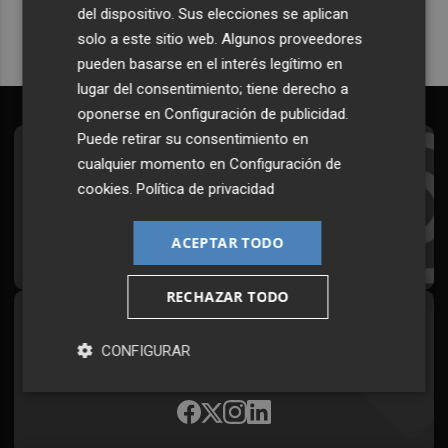
del dispositivo. Sus elecciones se aplican
solo a este sitio web. Algunos proveedores
pueden basarse en el interés legítimo en
lugar del consentimiento; tiene derecho a
oponerse en
Configuración de publicidad
.
Puede retirar su consentimiento en
Suscríbete al Boletín
cualquier momento en
Configuración de
cookies
.
Política de privacidad
Todos los días a primera hora en tu email
ACEPTAR TODO
¡Quiero suscribirme!
RECHAZAR TODO
Síguenos en redes
CONFIGURAR
Plaza Podcast, desde cualquier medio