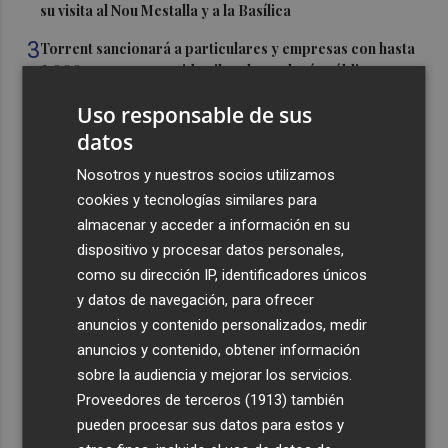
su visita al Nou Mestalla y a la Basílica
3
Torrent sancionará a particulares y empresas con hasta
2.000 euros por vertidos ilegales en la vía pública
4
La Diputación abona los 300.000 euros que han servido
Uso responsable de sus
para restaurar el campanario de la Colegiata de Gandia
datos
5
La Pobla de Farnals suma nuevos servicios de
Nosotros y nuestros socios utilizamos
proximidad al espacio público
cookies y tecnologías similares para
almacenar y acceder a información en su
dispositivo y procesar datos personales,
como su dirección IP, identificadores únicos
y datos de navegación, para ofrecer
anuncios y contenido personalizados, medir
Recibe toda la actualidad de
anuncios y contenido, obtener información
Plaza Podcast en tu correo
sobre la audiencia y mejorar los servicios.
Proveedores de terceros (1913)
también
Quiero suscribirme
pueden procesar sus datos para estos y