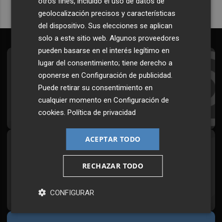
otros fines, incluido el uso de datos de
geolocalización precisos y características
del dispositivo. Sus elecciones se aplican
solo a este sitio web. Algunos proveedores
pueden basarse en el interés legítimo en
lugar del consentimiento; tiene derecho a
Suscríbete al Boletín
oponerse en
Configuración de publicidad
.
Todos los días a primera hora en tu email
Puede retirar su consentimiento en
cualquier momento en
Configuración de
¡Quiero suscribirme!
cookies
.
Política de privacidad
ACEPTAR TODO
Síguenos en redes
Plaza Podcast, desde cualquier medio
RECHAZAR TODO
CONFIGURAR