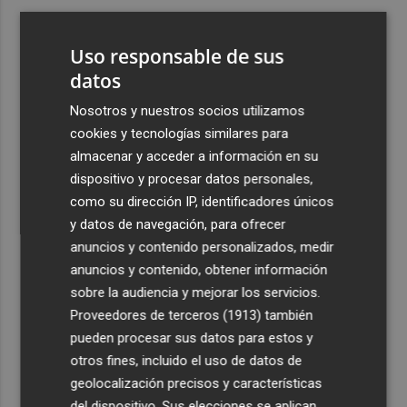
3
Lunes de lluvias y tormentas: alerta por posible granizo
con vientos muy fuertes en Altiplano, Noroeste,
Uso responsable de sus
Guadalentín y Vega del Segura
datos
4
Varias personas heridas por una carcasa en el Castell de
Nosotros y nuestros socios utilizamos
l'Olla de Altea
cookies y tecnologías similares para
5
El Elche CF firma una pretemporada de menos a más
almacenar y acceder a información en su
pese a la ausencia de refuerzos
dispositivo y procesar datos personales,
como su dirección IP, identificadores únicos
y datos de navegación, para ofrecer
anuncios y contenido personalizados, medir
anuncios y contenido, obtener información
sobre la audiencia y mejorar los servicios.
Recibe toda la actualidad de
Proveedores de terceros (1913)
también
Plaza Podcast en tu correo
pueden procesar sus datos para estos y
otros fines, incluido el uso de datos de
Quiero suscribirme
geolocalización precisos y características
del dispositivo. Sus elecciones se aplican