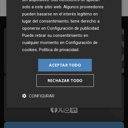
solo a este sitio web. Algunos proveedores
pueden basarse en el interés legítimo en
lugar del consentimiento; tiene derecho a
oponerse en
Configuración de publicidad
.
Puede retirar su consentimiento en
Suscríbete al Boletín
cualquier momento en
Configuración de
Todos los días a primera hora en tu email
cookies
.
Política de privacidad
¡Quiero suscribirme!
ACEPTAR TODO
RECHAZAR TODO
Síguenos en redes
Plaza Podcast, desde cualquier medio
CONFIGURAR