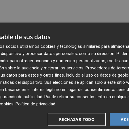
able de sus datos
os socios utilizamos cookies y tecnologías similares para almacena
dispositivo y procesar datos personales, como su dirección IP, iden
ción, para ofrecer anuncios y contenido personalizados, medir anun
n sobre la audiencia y mejorar los servicios.
Proveedores de tercer
s datos para estos y otros fines, incluido el uso de datos de geolo
rísticas del dispositivo. Sus elecciones se aplican solo a este sitio
 basarse en el interés legítimo en lugar del consentimiento; tiene 
guración de publicidad
. Puede retirar su consentimiento en cualqu
Recibe toda la actualidad de
cookies
.
Política de privacidad
Plaza Podcast en tu correo
RECHAZAR TODO
ACE