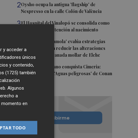
2
Oysho ocupa la antigua 'flagship' de
Nespresso en la calle Colón de València
3
El Hospital del Vinalopó se consolida como
referente en la atención al nacimiento
4
El proyecto 'Gramola' evalúa estrategias
sostenibles para reducir las alteraciones
r y acceder a
internas de la granada mollar de Elche
tificadores únicos
cios y contenido,
5
El talento murciano conquista Cimeria:
os (1725)
también
Dagnino ilustra 'Aguas peligrosas' de Conan
calización
el Bárbaro
 web. Algunos
derecho a
ier momento en
Quiero suscribirme
PTAR TODO