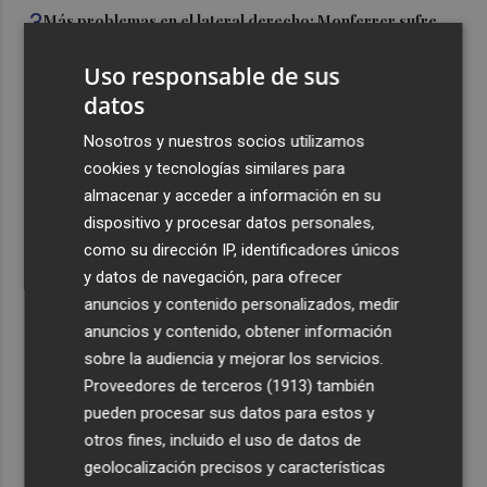
3
Más problemas en el lateral derecho: Monferrer sufre
una lesión muscular
Uso responsable de sus
4
San Javier da viabilidad al nuevo contrato del transporte
datos
urbano y a un hotel de cuatro estrellas en La Manga con
324 habitaciones
Nosotros y nuestros socios utilizamos
cookies y tecnologías similares para
5
Estos son los estrenos que abren la cartelera en agosto:
almacenar y acceder a información en su
de la comedia 'El último mono' a una nueva entrega de
dispositivo y procesar datos personales,
'La Patrulla Canina'
como su dirección IP, identificadores únicos
y datos de navegación, para ofrecer
anuncios y contenido personalizados, medir
anuncios y contenido, obtener información
sobre la audiencia y mejorar los servicios.
Recibe toda la actualidad de
Proveedores de terceros (1913)
también
Plaza Podcast en tu correo
pueden procesar sus datos para estos y
otros fines, incluido el uso de datos de
Quiero suscribirme
geolocalización precisos y características