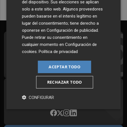
del dispositivo. Sus elecciones se aplican
solo a este sitio web. Algunos proveedores
pueden basarse en el interés legítimo en
lugar del consentimiento; tiene derecho a
oponerse en
Configuración de publicidad
.
Puede retirar su consentimiento en
Suscríbete al Boletín
cualquier momento en
Configuración de
cookies
.
Política de privacidad
Todos los días a primera hora en tu email
¡Quiero suscribirme!
ACEPTAR TODO
RECHAZAR TODO
Síguenos en redes
CONFIGURAR
Plaza Podcast, desde cualquier medio