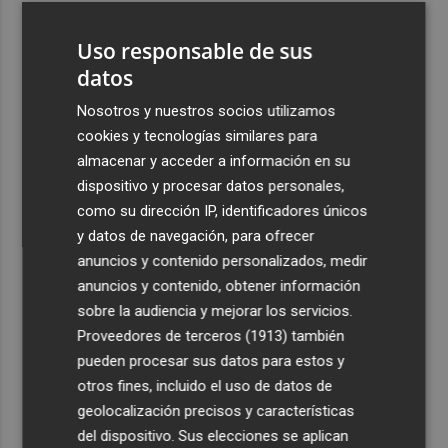
3
Alcaraz se acerca a los ocho meses sin ganar un título
Uso responsable de sus
que pasó entre julio de 2023 y marzo de 2024
datos
4
El CACV destaca la "credibilidad alcanzada" y la
creación de nuevas cátedras en su primer mandato
Nosotros y nuestros socios utilizamos
cookies y tecnologías similares para
5
Diakhaby: “La afición debe estar más unida con el club y
almacenar y acceder a información en su
con nosotros”
dispositivo y procesar datos personales,
como su dirección IP, identificadores únicos
y datos de navegación, para ofrecer
anuncios y contenido personalizados, medir
anuncios y contenido, obtener información
Recibe toda la actualidad de
sobre la audiencia y mejorar los servicios.
Proveedores de terceros (1913)
también
Plaza Podcast en tu correo
pueden procesar sus datos para estos y
Quiero suscribirme
otros fines, incluido el uso de datos de
geolocalización precisos y características
del dispositivo. Sus elecciones se aplican