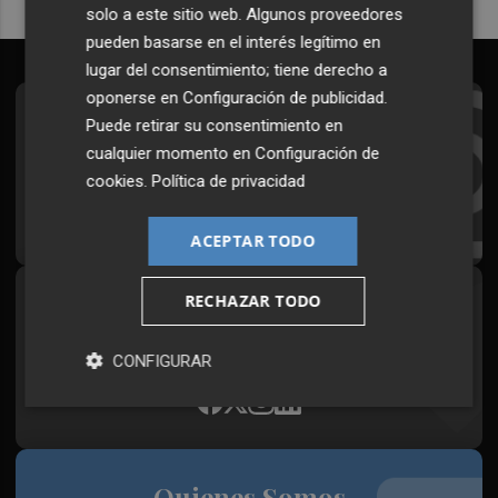
solo a este sitio web. Algunos proveedores
pueden basarse en el interés legítimo en
lugar del consentimiento; tiene derecho a
oponerse en
Configuración de publicidad
.
Suscríbete al Boletín
Puede retirar su consentimiento en
cualquier momento en
Configuración de
Todos los días a primera hora en tu email
cookies
.
Política de privacidad
¡Quiero suscribirme!
ACEPTAR TODO
RECHAZAR TODO
Síguenos en redes
Plaza Podcast, desde cualquier medio
CONFIGURAR
Quienes Somos