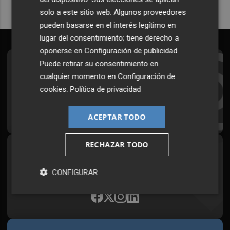
solo a este sitio web. Algunos proveedores
pueden basarse en el interés legítimo en
lugar del consentimiento; tiene derecho a
oponerse en
Configuración de publicidad
.
Puede retirar su consentimiento en
Suscríbete al Boletín
cualquier momento en
Configuración de
Todos los días a primera hora en tu email
cookies
.
Política de privacidad
¡Quiero suscribirme!
ACEPTAR TODO
RECHAZAR TODO
Síguenos en redes
Plaza Podcast, desde cualquier medio
CONFIGURAR