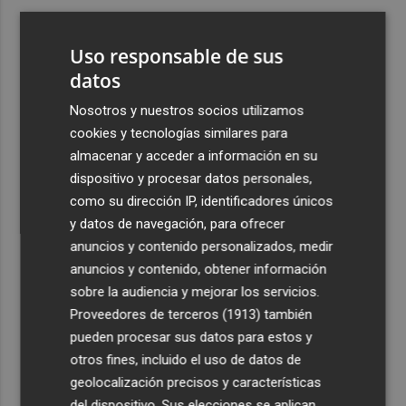
3
Aemet prevé peligro de incendios "muy alto" o
"extremo" en la mayor parte de la Península y Baleares
Uso responsable de sus
el día del eclipse
datos
4
Company: “Estamos comenzando a ver el equipo que
Nosotros y nuestros socios utilizamos
queremos ver en la Liga”
cookies y tecnologías similares para
5
Ocho helicópteros, un avión y más de 100 brigadas se
almacenar y acceder a información en su
movilizan en Moratalla por un incendio forestal
dispositivo y procesar datos personales,
como su dirección IP, identificadores únicos
y datos de navegación, para ofrecer
anuncios y contenido personalizados, medir
anuncios y contenido, obtener información
sobre la audiencia y mejorar los servicios.
Recibe toda la actualidad de
Proveedores de terceros (1913)
también
Plaza Podcast en tu correo
pueden procesar sus datos para estos y
otros fines, incluido el uso de datos de
Quiero suscribirme
geolocalización precisos y características
del dispositivo. Sus elecciones se aplican