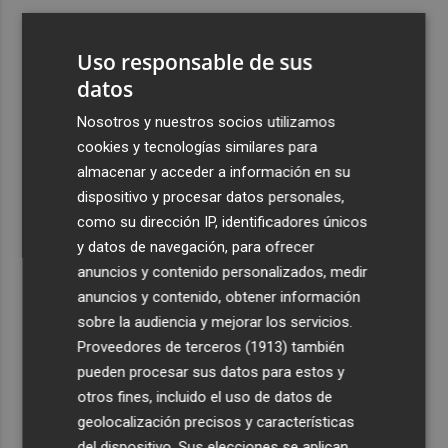
3
Ferran Torres, recibido con un baño de masas en su
pueblo: "Allá donde voy siempre digo que soy de Foios"
Uso responsable de sus
4
datos
Foios se vuelca con Ferran Torres
Nosotros y nuestros socios utilizamos
5
La serie murciana protagonizada por un conejo de
cookies y tecnologías similares para
peluche malhablado y gamberro que triunfa en las
almacenar y acceder a información en su
redes: así es 'Yván y Lolo'
dispositivo y procesar datos personales,
como su dirección IP, identificadores únicos
y datos de navegación, para ofrecer
anuncios y contenido personalizados, medir
anuncios y contenido, obtener información
sobre la audiencia y mejorar los servicios.
Recibe toda la actualidad de
Proveedores de terceros (1913)
también
Plaza Podcast en tu correo
pueden procesar sus datos para estos y
otros fines, incluido el uso de datos de
Quiero suscribirme
geolocalización precisos y características
del dispositivo. Sus elecciones se aplican