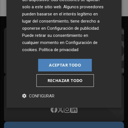
solo a este sitio web. Algunos proveedores
pueden basarse en el interés legítimo en
lugar del consentimiento; tiene derecho a
oponerse en
Configuración de publicidad
.
Puede retirar su consentimiento en
Suscríbete al Boletín
cualquier momento en
Configuración de
Todos los días a primera hora en tu email
cookies
.
Política de privacidad
¡Quiero suscribirme!
ACEPTAR TODO
RECHAZAR TODO
Síguenos en redes
Plaza Podcast, desde cualquier medio
CONFIGURAR