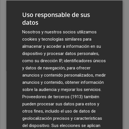
3
Teulada Moraira cierra temporalmente la playa del
Uso responsable de sus
Portet por vertidos fecales
datos
4
La economía de EEUU destruyó 23.000 empleos en julio
Nosotros y nuestros socios utilizamos
cookies y tecnologías similares para
5
Activado el máximo nivel de preemergencia frente a
almacenar y acceder a información en su
incendios en la Comunitat toda la jornada del eclipse
dispositivo y procesar datos personales,
como su dirección IP, identificadores únicos
y datos de navegación, para ofrecer
anuncios y contenido personalizados, medir
anuncios y contenido, obtener información
Recibe toda la actualidad de
sobre la audiencia y mejorar los servicios.
Proveedores de terceros (1913)
también
Plaza Podcast en tu correo
pueden procesar sus datos para estos y
Quiero suscribirme
otros fines, incluido el uso de datos de
geolocalización precisos y características
del dispositivo. Sus elecciones se aplican