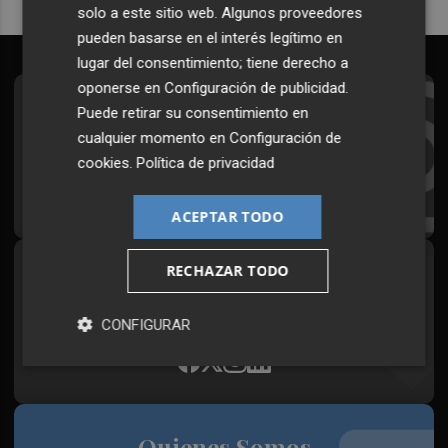
solo a este sitio web. Algunos proveedores
pueden basarse en el interés legítimo en
lugar del consentimiento; tiene derecho a
oponerse en
Configuración de publicidad
.
Suscríbete al Boletín
Puede retirar su consentimiento en
cualquier momento en
Configuración de
Todos los días a primera hora en tu email
cookies
.
Política de privacidad
¡Quiero suscribirme!
ACEPTAR TODO
RECHAZAR TODO
Síguenos en redes
Plaza Podcast, desde cualquier medio
CONFIGURAR
Quienes Somos