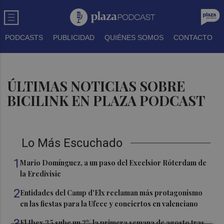
PODCASTS
PUBLICIDAD
QUIÉNES SOMOS
CONTACTO
ÚLTIMAS NOTICIAS SOBRE
BICILINK EN PLAZA PODCAST
Lo Más Escuchado
1
Mario Domínguez, a un paso del Excelsior Róterdam de
la Eredivisie
2
Entidades del Camp d'Elx reclaman más protagonismo
en las fiestas para la Ufece y conciertos en valenciano
3
El Ibex 35 sube un 2% la primera semana de agosto tras