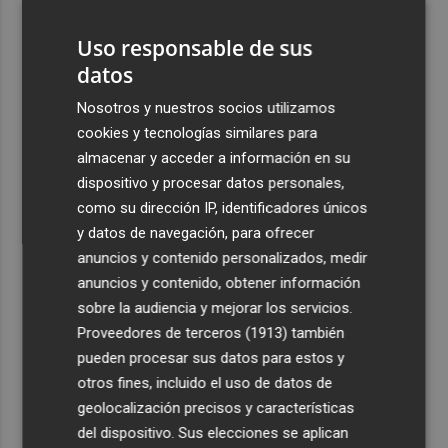
conquistar los históricos 20.000 puntos
Uso responsable de sus
4
Valencia Basket abrirá la EuroLeague Women en casa
datos
ante Fenerbahce Opet
Nosotros y nuestros socios utilizamos
5
Fin a la racha de seis macrotrasvases del Tajo al Segura:
cookies y tecnologías similares para
reducen el agua a 27 hm3 en septiembre por la caída de
almacenar y acceder a información en su
las reservas
dispositivo y procesar datos personales,
como su dirección IP, identificadores únicos
y datos de navegación, para ofrecer
anuncios y contenido personalizados, medir
anuncios y contenido, obtener información
Recibe toda la actualidad de
sobre la audiencia y mejorar los servicios.
Plaza Podcast en tu correo
Proveedores de terceros (1913)
también
pueden procesar sus datos para estos y
Quiero suscribirme
otros fines, incluido el uso de datos de
geolocalización precisos y características
del dispositivo. Sus elecciones se aplican