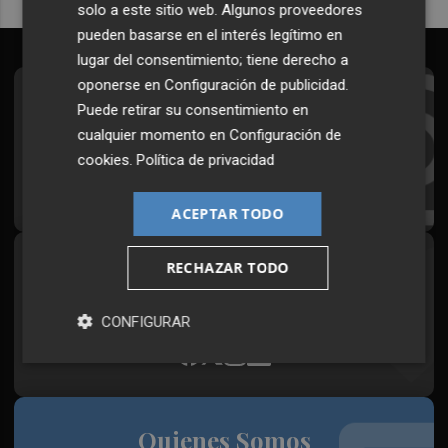
solo a este sitio web. Algunos proveedores
pueden basarse en el interés legítimo en
lugar del consentimiento; tiene derecho a
oponerse en
Configuración de publicidad
.
Suscríbete al Boletín
Puede retirar su consentimiento en
cualquier momento en
Configuración de
Todos los días a primera hora en tu email
cookies
.
Política de privacidad
¡Quiero suscribirme!
ACEPTAR TODO
RECHAZAR TODO
Síguenos en redes
Plaza Podcast, desde cualquier medio
CONFIGURAR
Quienes Somos