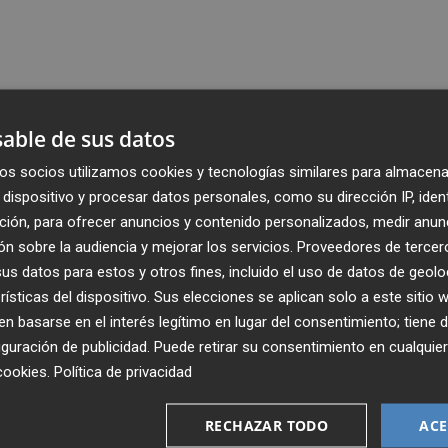
able de sus datos
os socios utilizamos cookies y tecnologías similares para almacena
dispositivo y procesar datos personales, como su dirección IP, iden
ción, para ofrecer anuncios y contenido personalizados, medir anun
n sobre la audiencia y mejorar los servicios.
Proveedores de tercer
s datos para estos y otros fines, incluido el uso de datos de geolo
rísticas del dispositivo. Sus elecciones se aplican solo a este sitio
 basarse en el interés legítimo en lugar del consentimiento; tiene 
guración de publicidad
. Puede retirar su consentimiento en cualqu
cookies
.
Política de privacidad
Recibe toda la actualidad de
Plaza Podcast en tu correo
RECHAZAR TODO
ACE