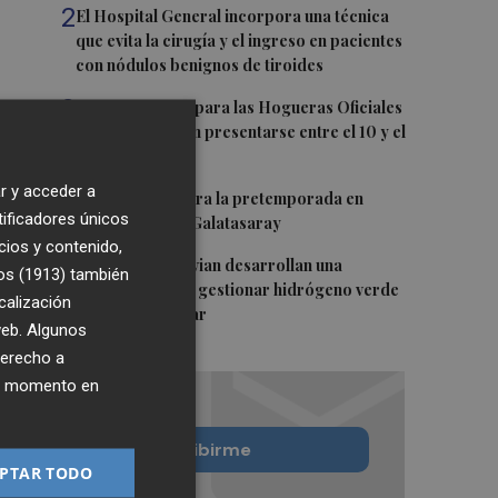
2
El Hospital General incorpora una técnica
que evita la cirugía y el ingreso en pacientes
con nódulos benignos de tiroides
3
Las propuestas para las Hogueras Oficiales
de 2027 deberán presentarse entre el 10 y el
24 de agosto
r y acceder a
4
El Villarreal cierra la pretemporada en
tificadores únicos
Turquía ante el Galatasaray
cios y contenido,
5
Espaitec y Abervian desarrollan una
os (1913)
también
tecnología para gestionar hidrógeno verde
calización
con energía solar
 web. Algunos
derecho a
ier momento en
Quiero suscribirme
PTAR TODO