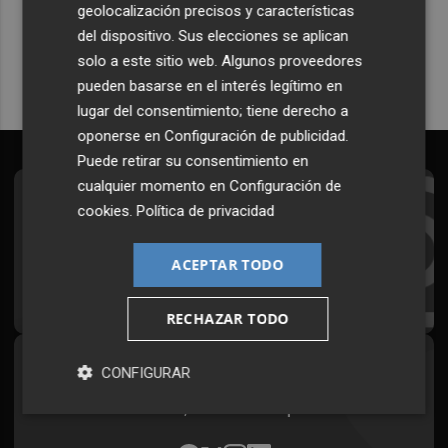
geolocalización precisos y características
Quiero suscribirme
del dispositivo. Sus elecciones se aplican
solo a este sitio web. Algunos proveedores
pueden basarse en el interés legítimo en
lugar del consentimiento; tiene derecho a
oponerse en
Configuración de publicidad
.
Puede retirar su consentimiento en
cualquier momento en
Configuración de
Suscríbete al Boletín
cookies
.
Política de privacidad
Todos los días a primera hora en tu email
ACEPTAR TODO
¡Quiero suscribirme!
RECHAZAR TODO
Síguenos en redes
CONFIGURAR
Plaza Podcast, desde cualquier medio