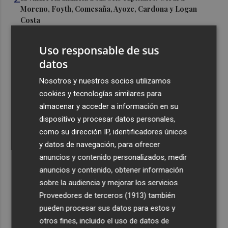
Moreno, Foyth, Comesaña, Ayoze, Cardona y Logan
Costa
3
Más problemas en el lateral derecho: Monferrer sufre
Uso responsable de sus
una lesión muscular
datos
4
San Javier da viabilidad al nuevo contrato del transporte
Nosotros y nuestros socios utilizamos
urbano y a un hotel de cuatro estrellas en La Manga con
324 habitaciones
cookies y tecnologías similares para
almacenar y acceder a información en su
5
Estos son los estrenos que abren la cartelera en agosto:
dispositivo y procesar datos personales,
de la comedia 'El último mono' a una nueva entrega de
como su dirección IP, identificadores únicos
'La Patrulla Canina'
y datos de navegación, para ofrecer
anuncios y contenido personalizados, medir
anuncios y contenido, obtener información
sobre la audiencia y mejorar los servicios.
Proveedores de terceros (1913)
también
Recibe toda la actualidad de
pueden procesar sus datos para estos y
Plaza Podcast en tu correo
otros fines, incluido el uso de datos de