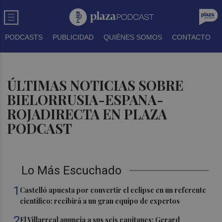
PODCASTS
PUBLICIDAD
QUIÉNES SOMOS
CONTACTO
ÚLTIMAS NOTICIAS SOBRE
BIELORRUSIA-ESPANA-
ROJADIRECTA EN PLAZA
PODCAST
Lo Más Escuchado
1
Castelló apuesta por convertir el eclipse en un referente
científico: recibirá a un gran equipo de expertos
2
El Villarreal anuncia a sus seis capitanes: Gerard