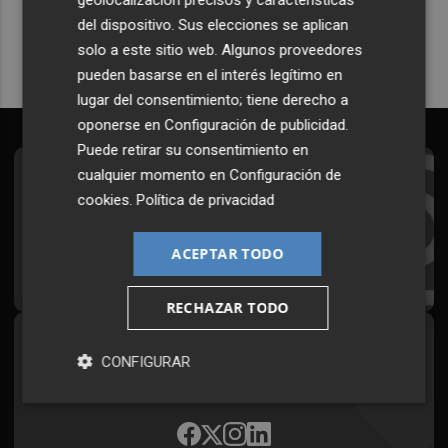
Quiero suscribirme
del dispositivo. Sus elecciones se aplican
solo a este sitio web. Algunos proveedores
pueden basarse en el interés legítimo en
lugar del consentimiento; tiene derecho a
oponerse en
Configuración de publicidad
.
Puede retirar su consentimiento en
cualquier momento en
Configuración de
Suscríbete al Boletín
cookies
.
Política de privacidad
Todos los días a primera hora en tu email
ACEPTAR TODO
¡Quiero suscribirme!
RECHAZAR TODO
Síguenos en redes
CONFIGURAR
Plaza Podcast, desde cualquier medio