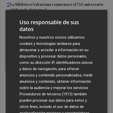
2
La Biblioteca Valenciana conmemora el 750 aniversario
del legado de Jaume I
3
Una gran cadena humana de cariño y reivindicación se
Uso responsable de sus
vuelve a abrazar en las playas por el Mar Menor
datos
4
Levantan el confinamiento del municipio castellonense
Nosotros y nuestros socios utilizamos
de Sierra Engarcerán por el incendio
cookies y tecnologías similares para
5
Juan Tallón, Marta Jiménez Serrano o Juan Evaristo Valls
almacenar y acceder a información en su
Boix, protagonistas de la programación de agosto de
dispositivo y procesar datos personales,
Entre Libros en Benicàssim
como su dirección IP, identificadores únicos
y datos de navegación, para ofrecer
anuncios y contenido personalizados, medir
anuncios y contenido, obtener información
sobre la audiencia y mejorar los servicios.
Proveedores de terceros (1913)
también
Recibe toda la actualidad de
pueden procesar sus datos para estos y
Plaza Podcast en tu correo
otros fines, incluido el uso de datos de
geolocalización precisos y características