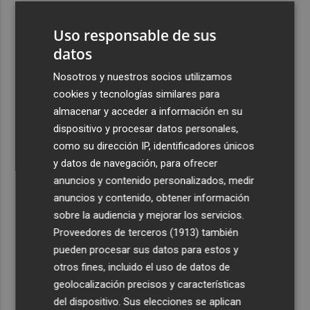
3
El homenaje a Ferran Torres en Foios, en imágenes
Uso responsable de sus
datos
4
Ferran Torres, recibido con un baño de masas en su
pueblo: "Allá donde voy siempre digo que soy de Foios"
Nosotros y nuestros socios utilizamos
cookies y tecnologías similares para
5
Foios se vuelca con Ferran Torres
almacenar y acceder a información en su
dispositivo y procesar datos personales,
como su dirección IP, identificadores únicos
y datos de navegación, para ofrecer
anuncios y contenido personalizados, medir
anuncios y contenido, obtener información
Recibe toda la actualidad de
sobre la audiencia y mejorar los servicios.
Proveedores de terceros (1913)
también
Plaza Podcast en tu correo
pueden procesar sus datos para estos y
Quiero suscribirme
otros fines, incluido el uso de datos de
geolocalización precisos y características
del dispositivo. Sus elecciones se aplican