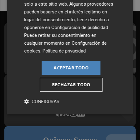
solo a este sitio web. Algunos proveedores
pueden basarse en el interés legítimo en
lugar del consentimiento; tiene derecho a
oponerse en
Configuración de publicidad
.
Suscríbete al Boletín
Puede retirar su consentimiento en
cualquier momento en
Configuración de
Todos los días a primera hora en tu email
cookies
.
Política de privacidad
¡Quiero suscribirme!
ACEPTAR TODO
RECHAZAR TODO
Síguenos en redes
Plaza Podcast, desde cualquier medio
CONFIGURAR
Quienes Somos