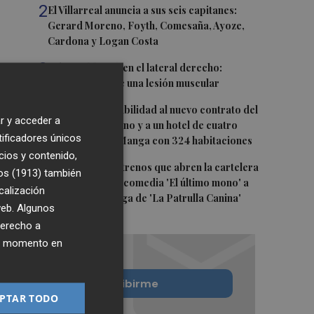
2
El Villarreal anuncia a sus seis capitanes:
Gerard Moreno, Foyth, Comesaña, Ayoze,
Cardona y Logan Costa
3
Más problemas en el lateral derecho:
Monferrer sufre una lesión muscular
4
San Javier da viabilidad al nuevo contrato del
r y acceder a
transporte urbano y a un hotel de cuatro
tificadores únicos
estrellas en La Manga con 324 habitaciones
cios y contenido,
5
Estos son los estrenos que abren la cartelera
os (1913)
también
en agosto: de la comedia 'El último mono' a
calización
una nueva entrega de 'La Patrulla Canina'
 web. Algunos
derecho a
ier momento en
Quiero suscribirme
PTAR TODO