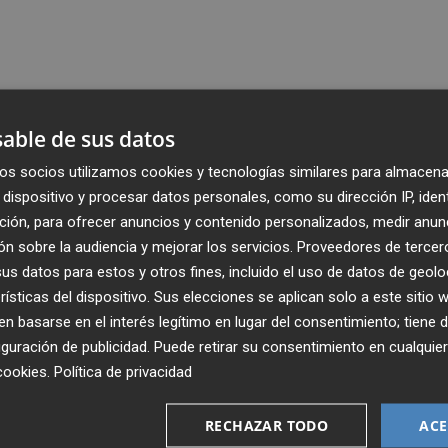
able de sus datos
os socios utilizamos cookies y tecnologías similares para almacena
dispositivo y procesar datos personales, como su dirección IP, iden
ción, para ofrecer anuncios y contenido personalizados, medir anun
n sobre la audiencia y mejorar los servicios.
Proveedores de tercer
s datos para estos y otros fines, incluido el uso de datos de geolo
rísticas del dispositivo. Sus elecciones se aplican solo a este sitio
 basarse en el interés legítimo en lugar del consentimiento; tiene 
guración de publicidad
. Puede retirar su consentimiento en cualqu
cookies
.
Política de privacidad
Recibe toda la actualidad de
Plaza Podcast en tu correo
RECHAZAR TODO
ACE