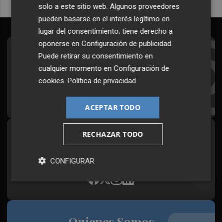
solo a este sitio web. Algunos proveedores
pueden basarse en el interés legítimo en
lugar del consentimiento; tiene derecho a
oponerse en
Configuración de publicidad
.
Suscríbete al Boletín
Puede retirar su consentimiento en
cualquier momento en
Configuración de
Todos los días a primera hora en tu email
cookies
.
Política de privacidad
¡Quiero suscribirme!
ACEPTAR TODO
RECHAZAR TODO
Síguenos en redes
Plaza Podcast, desde cualquier medio
CONFIGURAR
Quienes Somos