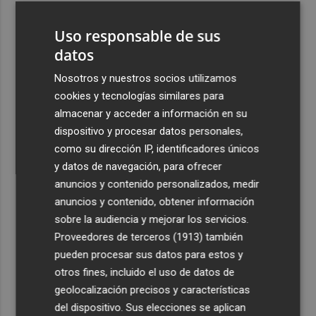
3
La Región de Murcia celebra la Semana de la Juventud
Uso responsable de sus
con cinco días de actividades
datos
4
La Todolella recibe 340.000 euros del Consell para
reabrir la ermita de Sant Cristòfol tras su cierre en 2021
Nosotros y nuestros socios utilizamos
cookies y tecnologías similares para
5
El Xixo Xixero llena de tradición y ambiente la Playa
almacenar y acceder a información en su
Casablanca de Almenara
dispositivo y procesar datos personales,
como su dirección IP, identificadores únicos
y datos de navegación, para ofrecer
anuncios y contenido personalizados, medir
anuncios y contenido, obtener información
Recibe toda la actualidad de
sobre la audiencia y mejorar los servicios.
Proveedores de terceros (1913)
también
Plaza Podcast en tu correo
pueden procesar sus datos para estos y
Quiero suscribirme
otros fines, incluido el uso de datos de
geolocalización precisos y características
del dispositivo. Sus elecciones se aplican