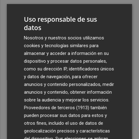
3
El oleoturismo se abre al público internacional con la
gastronomía como reclamo
Uso responsable de sus
4
datos
Retiran vertidos incontrolados de fibrocemento en La
Aljorra, La Palma, Los Belones, Torreciega, El Palmero,
Nosotros y nuestros socios utilizamos
Los Chorrillos y La Aparecida
cookies y tecnologías similares para
5
El eclipse del 12 de agosto será "un espectáculo visual" y
almacenar y acceder a información en su
permitirá ver las perseidas "de día"
dispositivo y procesar datos personales,
como su dirección IP, identificadores únicos
y datos de navegación, para ofrecer
anuncios y contenido personalizados, medir
anuncios y contenido, obtener información
sobre la audiencia y mejorar los servicios.
Recibe toda la actualidad de
Proveedores de terceros (1913)
también
Plaza Podcast en tu correo
pueden procesar sus datos para estos y
otros fines, incluido el uso de datos de
Quiero suscribirme
geolocalización precisos y características
del dispositivo. Sus elecciones se aplican