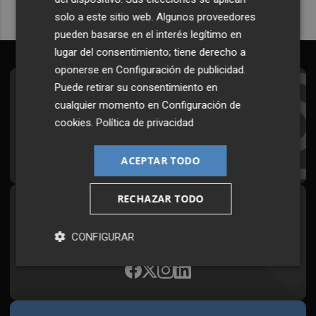
solo a este sitio web. Algunos proveedores
pueden basarse en el interés legítimo en
lugar del consentimiento; tiene derecho a
oponerse en
Configuración de publicidad
.
Puede retirar su consentimiento en
Suscríbete al Boletín
cualquier momento en
Configuración de
Todos los días a primera hora en tu email
cookies
.
Política de privacidad
¡Quiero suscribirme!
ACEPTAR TODO
RECHAZAR TODO
Síguenos en redes
Plaza Podcast, desde cualquier medio
CONFIGURAR