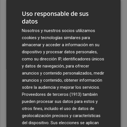
pueblo: "Allá donde voy siempre digo que soy de Foios"
Uso responsable de sus
4
Foios se vuelca con Ferran Torres
datos
Nosotros y nuestros socios utilizamos
5
Las '200 vidas' que llevaron a Paco Rabal de Águilas a la
cookies y tecnologías similares para
cima del cine: un documental recupera la voz y la mirada
almacenar y acceder a información en su
del actor
dispositivo y procesar datos personales,
como su dirección IP, identificadores únicos
y datos de navegación, para ofrecer
anuncios y contenido personalizados, medir
anuncios y contenido, obtener información
Recibe toda la actualidad de
sobre la audiencia y mejorar los servicios.
Plaza Podcast en tu correo
Proveedores de terceros (1913)
también
pueden procesar sus datos para estos y
Quiero suscribirme
otros fines, incluido el uso de datos de
geolocalización precisos y características
del dispositivo. Sus elecciones se aplican