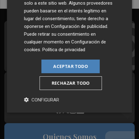
solo a este sitio web. Algunos proveedores
pueden basarse en el interés legítimo en
lugar del consentimiento; tiene derecho a
oponerse en
Configuración de publicidad
.
Suscríbete al Boletín
Puede retirar su consentimiento en
cualquier momento en
Configuración de
Todos los días a primera hora en tu email
cookies
.
Política de privacidad
¡Quiero suscribirme!
ACEPTAR TODO
RECHAZAR TODO
Síguenos en redes
Plaza Podcast, desde cualquier medio
CONFIGURAR
Quienes Somos