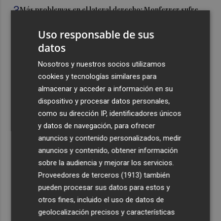
3
Más problemas en el lateral derecho: Monferrer sufre
una lesión muscular
Uso responsable de sus
4
San Javier da viabilidad al nuevo contrato del transporte
datos
urbano y a un hotel de cuatro estrellas en La Manga con
324 habitaciones
Nosotros y nuestros socios utilizamos
cookies y tecnologías similares para
5
Estos son los estrenos que abren la cartelera en agosto:
almacenar y acceder a información en su
de la comedia 'El último mono' a una nueva entrega de
dispositivo y procesar datos personales,
'La Patrulla Canina'
como su dirección IP, identificadores únicos
y datos de navegación, para ofrecer
anuncios y contenido personalizados, medir
anuncios y contenido, obtener información
sobre la audiencia y mejorar los servicios.
Recibe toda la actualidad de
Proveedores de terceros (1913)
también
Plaza Podcast en tu correo
pueden procesar sus datos para estos y
otros fines, incluido el uso de datos de
Quiero suscribirme
geolocalización precisos y características