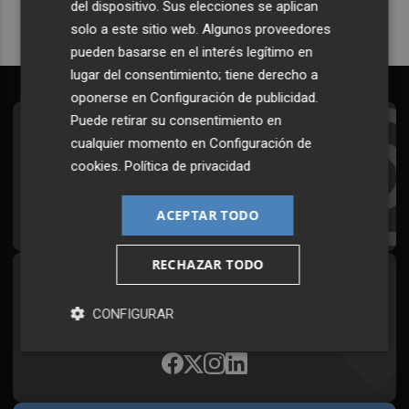
del dispositivo. Sus elecciones se aplican
solo a este sitio web. Algunos proveedores
pueden basarse en el interés legítimo en
lugar del consentimiento; tiene derecho a
oponerse en
Configuración de publicidad
.
Puede retirar su consentimiento en
Suscríbete al Boletín
cualquier momento en
Configuración de
cookies
.
Política de privacidad
Todos los días a primera hora en tu email
¡Quiero suscribirme!
ACEPTAR TODO
RECHAZAR TODO
Síguenos en redes
CONFIGURAR
Plaza Podcast, desde cualquier medio