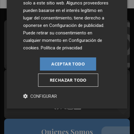
solo a este sitio web. Algunos proveedores
pueden basarse en el interés legítimo en
lugar del consentimiento; tiene derecho a
oponerse en
Configuración de publicidad
.
Suscríbete al Boletín
Puede retirar su consentimiento en
cualquier momento en
Configuración de
Todos los días a primera hora en tu email
cookies
.
Política de privacidad
¡Quiero suscribirme!
ACEPTAR TODO
RECHAZAR TODO
Síguenos en redes
Plaza Podcast, desde cualquier medio
CONFIGURAR
Quienes Somos