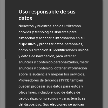
pueblo: "Allá donde voy siempre digo que soy de Foios"
Uso responsable de sus
4
Foios se vuelca con Ferran Torres
datos
Nosotros y nuestros socios utilizamos
5
Las '200 vidas' que llevaron a Paco Rabal de Águilas a la
cookies y tecnologías similares para
cima del cine: un documental recupera la voz y la mirada
almacenar y acceder a información en su
del actor
dispositivo y procesar datos personales,
como su dirección IP, identificadores únicos
y datos de navegación, para ofrecer
anuncios y contenido personalizados, medir
anuncios y contenido, obtener información
Recibe toda la actualidad de
sobre la audiencia y mejorar los servicios.
Plaza Podcast en tu correo
Proveedores de terceros (1913)
también
pueden procesar sus datos para estos y
Quiero suscribirme
otros fines, incluido el uso de datos de
geolocalización precisos y características
del dispositivo. Sus elecciones se aplican