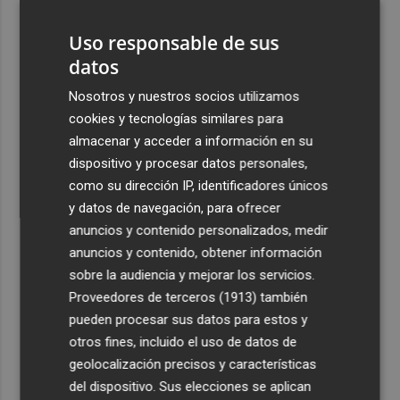
3
Israel rechaza el plan de 15 puntos para Gaza impulsado
por EEUU
Uso responsable de sus
datos
4
De Frida Kahlo a Kubrick: un repaso por los eclipses de
la cultura
Nosotros y nuestros socios utilizamos
cookies y tecnologías similares para
5
El Villarreal cierra la pretemporada con buenas
almacenar y acceder a información en su
sensaciones y Ayoze como goleador
dispositivo y procesar datos personales,
como su dirección IP, identificadores únicos
y datos de navegación, para ofrecer
anuncios y contenido personalizados, medir
anuncios y contenido, obtener información
Recibe toda la actualidad de
sobre la audiencia y mejorar los servicios.
Plaza Podcast en tu correo
Proveedores de terceros (1913)
también
pueden procesar sus datos para estos y
Quiero suscribirme
otros fines, incluido el uso de datos de
geolocalización precisos y características
del dispositivo. Sus elecciones se aplican