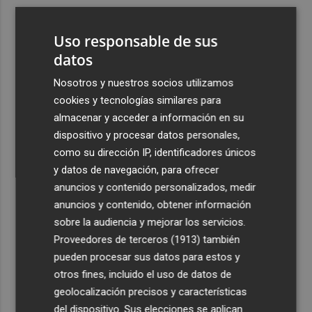
3
La Diputación reduce en más de dos meses el tiempo
previsto de corte de la CV-560 por las obras del puente
Uso responsable de sus
de Càrcer
datos
4
Roig Arena estrena un festival de house de más de 10
Nosotros y nuestros socios utilizamos
horas con Folamour, Dan Shake o The Basement
cookies y tecnologías similares para
5
Italia rechaza el ultimátum de España y no reevaluará la
almacenar y acceder a información en su
suspensión de Schengen hasta el 15 de agosto
dispositivo y procesar datos personales,
como su dirección IP, identificadores únicos
y datos de navegación, para ofrecer
anuncios y contenido personalizados, medir
anuncios y contenido, obtener información
sobre la audiencia y mejorar los servicios.
Recibe toda la actualidad de
Proveedores de terceros (1913)
también
Plaza Podcast en tu correo
pueden procesar sus datos para estos y
otros fines, incluido el uso de datos de
Quiero suscribirme
geolocalización precisos y características
del dispositivo. Sus elecciones se aplican