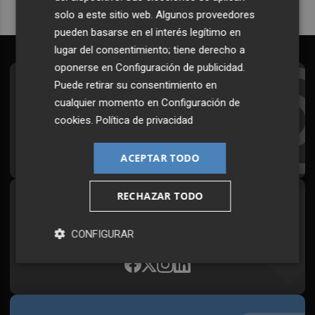
solo a este sitio web. Algunos proveedores
pueden basarse en el interés legítimo en
lugar del consentimiento; tiene derecho a
oponerse en
Configuración de publicidad
.
Puede retirar su consentimiento en
Suscríbete al Boletín
cualquier momento en
Configuración de
Todos los días a primera hora en tu email
cookies
.
Política de privacidad
¡Quiero suscribirme!
ACEPTAR TODO
RECHAZAR TODO
Síguenos en redes
Plaza Podcast, desde cualquier medio
CONFIGURAR