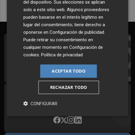
del dispositivo. Sus elecciones se aplican
solo a este sitio web. Algunos proveedores
pueden basarse en el interés legítimo en
lugar del consentimiento; tiene derecho a
oponerse en
Configuración de publicidad
.
Puede retirar su consentimiento en
Suscríbete al Boletín
cualquier momento en
Configuración de
cookies
.
Política de privacidad
Todos los días a primera hora en tu email
¡Quiero suscribirme!
ACEPTAR TODO
RECHAZAR TODO
Síguenos en redes
CONFIGURAR
Plaza Podcast, desde cualquier medio