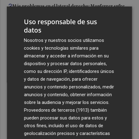
3
Más problemas en el lateral derecho: Monferrer sufre
una lesión muscular
Uso responsable de sus
4
San Javier da viabilidad al nuevo contrato del transporte
datos
urbano y a un hotel de cuatro estrellas en La Manga con
324 habitaciones
Nosotros y nuestros socios utilizamos
cookies y tecnologías similares para
5
Estos son los estrenos que abren la cartelera en agosto:
almacenar y acceder a información en su
de la comedia 'El último mono' a una nueva entrega de
dispositivo y procesar datos personales,
'La Patrulla Canina'
como su dirección IP, identificadores únicos
y datos de navegación, para ofrecer
anuncios y contenido personalizados, medir
anuncios y contenido, obtener información
sobre la audiencia y mejorar los servicios.
Recibe toda la actualidad de
Proveedores de terceros (1913)
también
Plaza Podcast en tu correo
pueden procesar sus datos para estos y
otros fines, incluido el uso de datos de
Quiero suscribirme
geolocalización precisos y características