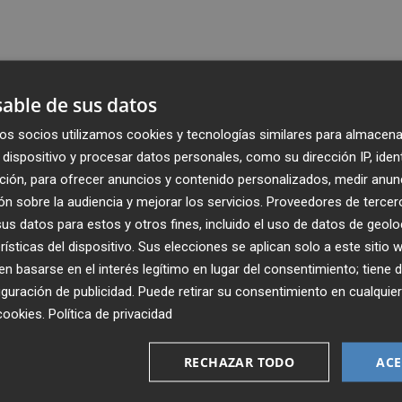
able de sus datos
os socios utilizamos cookies y tecnologías similares para almacena
dispositivo y procesar datos personales, como su dirección IP, iden
ción, para ofrecer anuncios y contenido personalizados, medir anun
n sobre la audiencia y mejorar los servicios.
Proveedores de tercer
s datos para estos y otros fines, incluido el uso de datos de geolo
rísticas del dispositivo. Sus elecciones se aplican solo a este sitio
 basarse en el interés legítimo en lugar del consentimiento; tiene 
guración de publicidad
. Puede retirar su consentimiento en cualqu
Recibe toda la actualidad de
cookies
.
Política de privacidad
Plaza Podcast en tu correo
RECHAZAR TODO
ACE