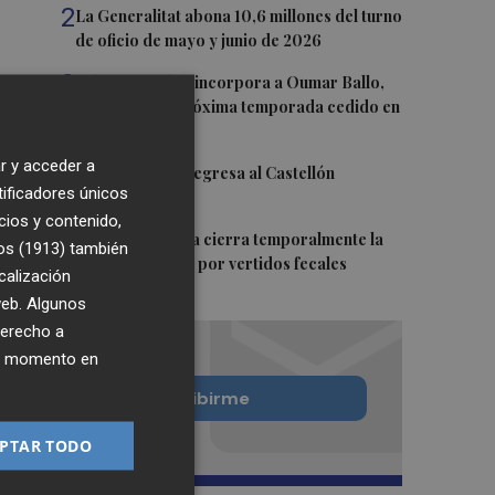
2
La Generalitat abona 10,6 millones del turno
de oficio de mayo y junio de 2026
3
Valencia Basket incorpora a Oumar Ballo,
que jugará la próxima temporada cedido en
Galatasaray
r y acceder a
4
David Cubillas regresa al Castellón
tificadores únicos
cios y contenido,
5
Teulada Moraira cierra temporalmente la
os (1913)
también
playa del Portet por vertidos fecales
calización
 web. Algunos
derecho a
ier momento en
Quiero suscribirme
PTAR TODO