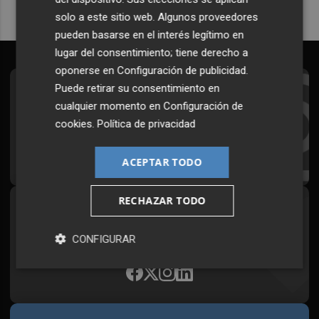
solo a este sitio web. Algunos proveedores
pueden basarse en el interés legítimo en
lugar del consentimiento; tiene derecho a
oponerse en
Configuración de publicidad
.
Puede retirar su consentimiento en
Suscríbete al Boletín
cualquier momento en
Configuración de
Todos los días a primera hora en tu email
cookies
.
Política de privacidad
¡Quiero suscribirme!
ACEPTAR TODO
RECHAZAR TODO
Síguenos en redes
Plaza Podcast, desde cualquier medio
CONFIGURAR