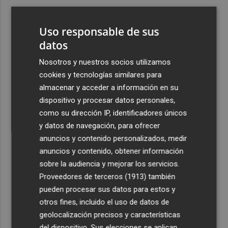
3
Aemet prevé peligro de incendios "muy alto" o
"extremo" en la mayor parte de la Península y Baleares
Uso responsable de sus
el día del eclipse
datos
4
Company: “Estamos comenzando a ver el equipo que
Nosotros y nuestros socios utilizamos
queremos ver en la Liga”
cookies y tecnologías similares para
5
Ocho helicópteros, un avión y más de 100 brigadas se
almacenar y acceder a información en su
movilizan en Moratalla por un incendio forestal
dispositivo y procesar datos personales,
como su dirección IP, identificadores únicos
y datos de navegación, para ofrecer
anuncios y contenido personalizados, medir
anuncios y contenido, obtener información
sobre la audiencia y mejorar los servicios.
Recibe toda la actualidad de
Proveedores de terceros (1913)
también
Plaza Podcast en tu correo
pueden procesar sus datos para estos y
otros fines, incluido el uso de datos de
Quiero suscribirme
geolocalización precisos y características
del dispositivo. Sus elecciones se aplican