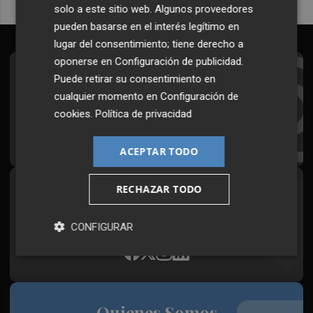
solo a este sitio web. Algunos proveedores
pueden basarse en el interés legítimo en
lugar del consentimiento; tiene derecho a
oponerse en
Configuración de publicidad
.
Suscríbete al Boletín
Puede retirar su consentimiento en
cualquier momento en
Configuración de
Todos los días a primera hora en tu email
cookies
.
Política de privacidad
¡Quiero suscribirme!
ACEPTAR TODO
RECHAZAR TODO
Síguenos en redes
Plaza Podcast, desde cualquier medio
CONFIGURAR
Quienes Somos