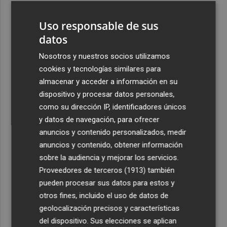
3
Florentino Pérez refuerza su posición como principal
Uso responsable de sus
accionista de ACS y eleva su participación al 15%
datos
4
La Femp se coordina con los gobiernos locales para el
eclipse solar del 12 de agosto
Nosotros y nuestros socios utilizamos
cookies y tecnologías similares para
5
El incendio del Cerro Maestre de Jumilla activa el Plan
almacenar y acceder a información en su
Infomur en situación 1
dispositivo y procesar datos personales,
como su dirección IP, identificadores únicos
y datos de navegación, para ofrecer
anuncios y contenido personalizados, medir
anuncios y contenido, obtener información
Recibe toda la actualidad de
sobre la audiencia y mejorar los servicios.
Proveedores de terceros (1913)
también
Plaza Podcast en tu correo
pueden procesar sus datos para estos y
Quiero suscribirme
otros fines, incluido el uso de datos de
geolocalización precisos y características
del dispositivo. Sus elecciones se aplican